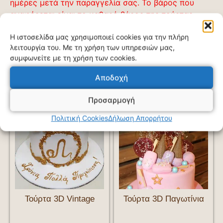
ημέρες μετά την παραγγελία σας. Το βάρος που
αναφέρεται είναι το καθαρό βάρος της τούρτας
χωρίς τον στολισμό της.
Η ιστοσελίδα μας χρησιμοποιεί cookies για την πλήρη
λειτουργία του. Με τη χρήση των υπηρεσιών μας,
συμφωνείτε με τη χρήση των cookies.
Σχετικά προϊόντα
Αποδοχή
Προσαρμογή
Πολιτική Cookies
Δήλωση Απορρήτου
Τούρτα 3D Vintage
Τούρτα 3D Παγωτίνια