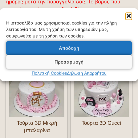
ημέρες μετά την παραγγελία σας. Το βάρος που
αναφέρεται είναι το καθαρό βάρος της τούρτας
χωρίς τον στολισμό της.
Η ιστοσελίδα μας χρησιμοποιεί cookies για την πλήρη
λειτουργία του. Με τη χρήση των υπηρεσιών μας,
συμφωνείτε με τη χρήση των cookies.
Σχετικά προϊόντα
Αποδοχή
Προσαρμογή
Πολιτική Cookies
Δήλωση Απορρήτου
Τούρτα 3D Μικρή
Τούρτα 3D Gucci
μπαλαρίνα