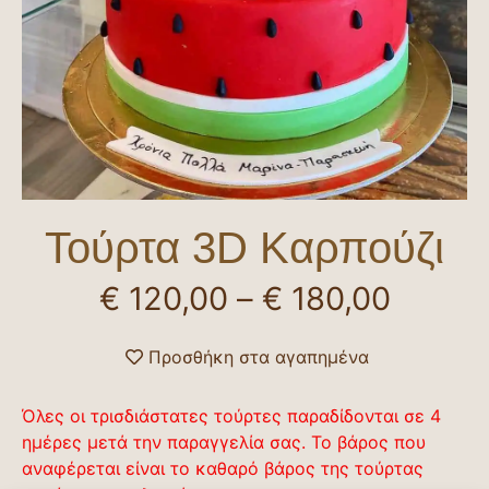
Τούρτα 3D Καρπούζι
€
120,00
–
€
180,00
Προσθήκη στα αγαπημένα
Όλες οι τρισδιάστατες τούρτες παραδίδονται σε 4
ημέρες μετά την παραγγελία σας. Το βάρος που
αναφέρεται είναι το καθαρό βάρος της τούρτας