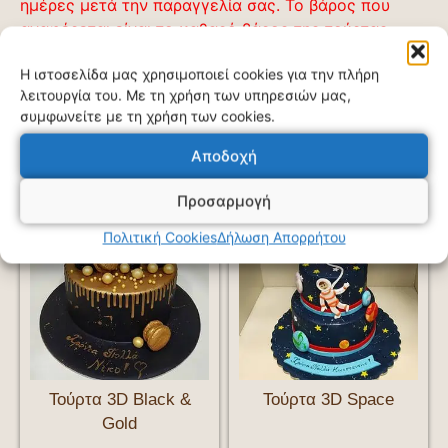
ημέρες μετά την παραγγελία σας. Το βάρος που
αναφέρεται είναι το καθαρό βάρος της τούρτας
χωρίς τον στολισμό της.
Η ιστοσελίδα μας χρησιμοποιεί cookies για την πλήρη
λειτουργία του. Με τη χρήση των υπηρεσιών μας,
συμφωνείτε με τη χρήση των cookies.
Σχετικά προϊόντα
Αποδοχή
Προσαρμογή
Πολιτική Cookies
Δήλωση Απορρήτου
Τούρτα 3D Black &
Τούρτα 3D Space
Gold