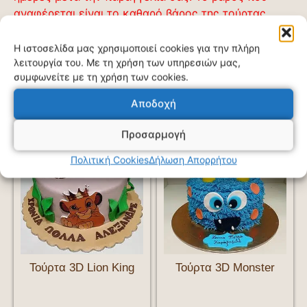
αναφέρεται είναι το καθαρό βάρος της τούρτας
χωρίς τον στολισμό της.
Η ιστοσελίδα μας χρησιμοποιεί cookies για την πλήρη
λειτουργία του. Με τη χρήση των υπηρεσιών μας,
συμφωνείτε με τη χρήση των cookies.
Σχετικά προϊόντα
Αποδοχή
Προσαρμογή
Πολιτική Cookies
Δήλωση Απορρήτου
Τούρτα 3D Lion King
Τούρτα 3D Monster