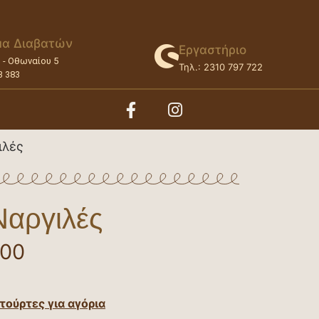
μα Διαβατών
Εργαστήριο
υ - Οθωναίου 5
Τηλ.: 2310 797 722
3 383
λές
Ναργιλές
,00
τούρτες για αγόρια