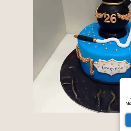
Η 
Με