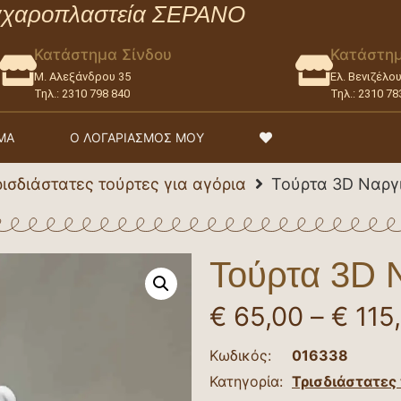
χαροπλαστεία ΣΕΡΑΝΟ
Κατάστημα Σίνδου
Κατάστη
Μ. Αλεξάνδρου 35
Ελ. Βενιζέλο
Τηλ.: 2310 798 840
Τηλ.: 2310 78
ΜΑ
Ο ΛΟΓΑΡΙΑΣΜΟΣ ΜΟΥ
ρισδιάστατες τούρτες για αγόρια
Τούρτα 3D Ναργι
Τούρτα 3D 
€
65,00
–
€
115
Κωδικός:
016338
Κατηγορία:
Τρισδιάστατες 