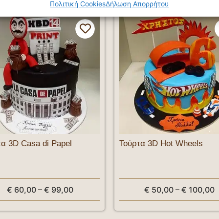
Πολιτική Cookies
Δήλωση Απορρήτου
τα 3D Casa di Papel
Τούρτα 3D Hot Wheels
€
60,00
–
€
99,00
€
50,00
–
€
100,00