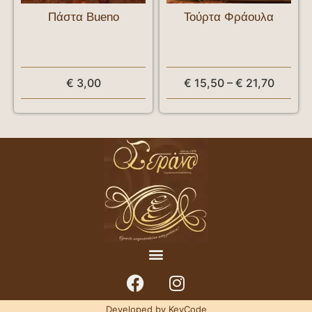
Πάστα Bueno
Τούρτα Φράουλα
€
3,00
€
15,50
–
€
21,70
Developed by KeyCode